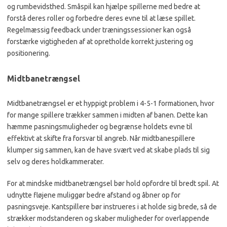
og rumbevidsthed. Småspil kan hjælpe spillerne med bedre at
forstå deres roller og forbedre deres evne til at læse spillet.
Regelmæssig feedback under træningssessioner kan også
forstærke vigtigheden af at opretholde korrekt justering og
positionering.
Midtbanetrængsel
Midtbanetrængsel er et hyppigt problem i 4-5-1 formationen, hvor
for mange spillere trækker sammen i midten af banen. Dette kan
hæmme pasningsmuligheder og begrænse holdets evne til
effektivt at skifte fra forsvar til angreb. Når midtbanespillere
klumper sig sammen, kan de have svært ved at skabe plads til sig
selv og deres holdkammerater.
For at mindske midtbanetrængsel bør hold opfordre til bredt spil. At
udnytte fløjene muliggør bedre afstand og åbner op for
pasningsveje. Kantspillere bør instrueres i at holde sig brede, så de
strækker modstanderen og skaber muligheder for overlappende