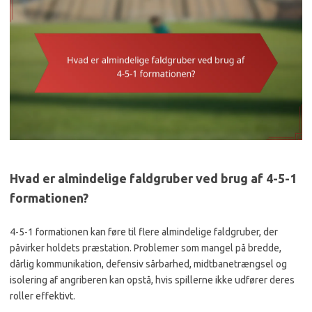
Hvad er almindelige faldgruber ved brug af 4-5-1
formationen?
4-5-1 formationen kan føre til flere almindelige faldgruber, der
påvirker holdets præstation. Problemer som mangel på bredde,
dårlig kommunikation, defensiv sårbarhed, midtbanetrængsel og
isolering af angriberen kan opstå, hvis spillerne ikke udfører deres
roller effektivt.