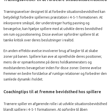
Træningsøvelser designet til at forbedre situationsbevidsthed kan
betydeligt forbedre spillernes præstation i 4-5-1 formationen. At
inkorporere småspil, der understreger hurtig pasning og
bevægelse, kan hjælpe spillere med at udvikle deres bevidsthed
om rum og positionering. Disse øvelser opfordrer spillere til at
tænke kritisk over deres beslutninger i realtid.
En anden effektiv øvelse involverer brug af kegler til at skabe
zoner på banen. Spillere kan øve at opretholde deres positioner,
mens de er opmærksomme på deres holdkammeraters og
modstanderes bevægelser inden for disse zoner. Denne øvelse
fremmer en bedre forståelse af rumlige relationer og forbedrer den
samlede dynamik i holdet.
Coachingtips til at fremme bevidsthed hos spillere
Trænere spiller en afgørende rolle i at udvikle situationsbevidsthed
blandt spillere i 4-5-1 formationen. At opfordre til åben