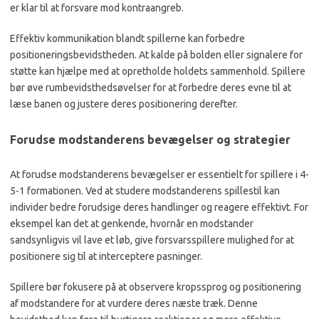
er klar til at forsvare mod kontraangreb.
Effektiv kommunikation blandt spillerne kan forbedre
positioneringsbevidstheden. At kalde på bolden eller signalere for
støtte kan hjælpe med at opretholde holdets sammenhold. Spillere
bør øve rumbevidsthedsøvelser for at forbedre deres evne til at
læse banen og justere deres positionering derefter.
Forudse modstanderens bevægelser og strategier
At forudse modstanderens bevægelser er essentielt for spillere i 4-
5-1 formationen. Ved at studere modstanderens spillestil kan
individer bedre forudsige deres handlinger og reagere effektivt. For
eksempel kan det at genkende, hvornår en modstander
sandsynligvis vil lave et løb, give forsvarsspillere mulighed for at
positionere sig til at interceptere pasninger.
Spillere bør fokusere på at observere kropssprog og positionering
af modstandere for at vurdere deres næste træk. Denne