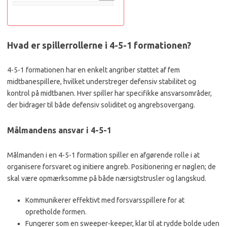
Hvad er spillerrollerne i 4-5-1 formationen?
4-5-1 formationen har en enkelt angriber støttet af fem
midtbanespillere, hvilket understreger defensiv stabilitet og
kontrol på midtbanen. Hver spiller har specifikke ansvarsområder,
der bidrager til både defensiv soliditet og angrebsovergang.
Målmandens ansvar i 4-5-1
Målmanden i en 4-5-1 formation spiller en afgørende rolle i at
organisere forsvaret og initiere angreb. Positionering er nøglen; de
skal være opmærksomme på både nærsigtstrusler og langskud.
Kommunikerer effektivt med forsvarsspillere for at
opretholde formen.
Fungerer som en sweeper-keeper, klar til at rydde bolde uden