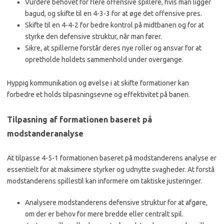
Vurdere behovet for flere offensive spillere, hvis man ligger
bagud, og skifte til en 4-3-3 for at øge det offensive pres.
Skifte til en 4-4-2 for bedre kontrol på midtbanen og for at
styrke den defensive struktur, når man fører.
Sikre, at spillerne forstår deres nye roller og ansvar for at
opretholde holdets sammenhold under overgange.
Hyppig kommunikation og øvelse i at skifte formationer kan
forbedre et holds tilpasningsevne og effektivitet på banen.
Tilpasning af formationen baseret på
modstanderanalyse
At tilpasse 4-5-1 formationen baseret på modstanderens analyse er
essentielt for at maksimere styrker og udnytte svagheder. At forstå
modstanderens spillestil kan informere om taktiske justeringer.
Analysere modstanderens defensive struktur for at afgøre,
om der er behov for mere bredde eller centralt spil.