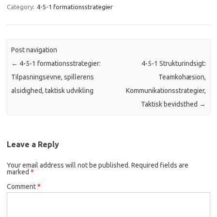
Category:
4-5-1 formationsstrategier
Post navigation
←
4-5-1 formationsstrategier:
4-5-1 Strukturindsigt:
Tilpasningsevne, spillerens
Teamkohæsion,
alsidighed, taktisk udvikling
Kommunikationsstrategier,
Taktisk bevidsthed
→
Leave a Reply
Your email address will not be published.
Required fields are
marked
*
Comment
*