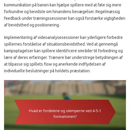
kommunikation på banen kan hjælpe spillere med at føle sig mere
forbundne og bevidste om hinandens bevægelser. Regelmæssig
feedback under træningssessioner kan også forstærke vigtigheden
af bevidsthed og positionering.
Implementering af videoanalysesessioner kan yderligere forbedre
spillernes forståelse af situationsbevidsthed. Ved at gennemgå
kampoptagelser kan spillere identificere områder til forbedring og
lære af deres erfaringer. Trænere bør understrege betydningen af
at tilpasse sig spillets flow og anerkende indflydelsen af
individuelle beslutninger på holdets præstation.