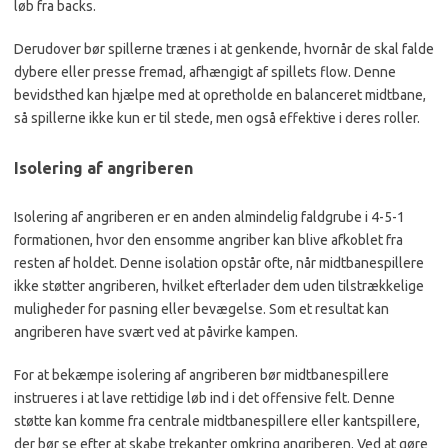
løb fra backs.
Derudover bør spillerne trænes i at genkende, hvornår de skal falde
dybere eller presse fremad, afhængigt af spillets flow. Denne
bevidsthed kan hjælpe med at opretholde en balanceret midtbane,
så spillerne ikke kun er til stede, men også effektive i deres roller.
Isolering af angriberen
Isolering af angriberen er en anden almindelig faldgrube i 4-5-1
formationen, hvor den ensomme angriber kan blive afkoblet fra
resten af holdet. Denne isolation opstår ofte, når midtbanespillere
ikke støtter angriberen, hvilket efterlader dem uden tilstrækkelige
muligheder for pasning eller bevægelse. Som et resultat kan
angriberen have svært ved at påvirke kampen.
For at bekæmpe isolering af angriberen bør midtbanespillere
instrueres i at lave rettidige løb ind i det offensive felt. Denne
støtte kan komme fra centrale midtbanespillere eller kantspillere,
der bør se efter at skabe trekanter omkring angriberen. Ved at gøre