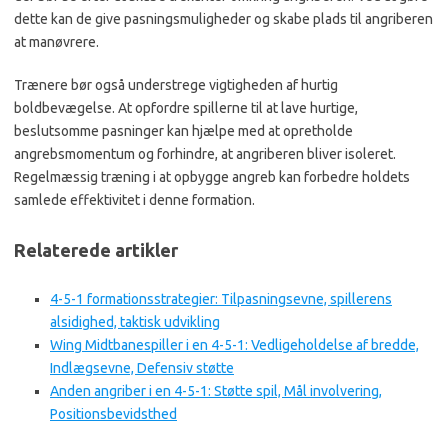
dette kan de give pasningsmuligheder og skabe plads til angriberen
at manøvrere.
Trænere bør også understrege vigtigheden af hurtig
boldbevægelse. At opfordre spillerne til at lave hurtige,
beslutsomme pasninger kan hjælpe med at opretholde
angrebsmomentum og forhindre, at angriberen bliver isoleret.
Regelmæssig træning i at opbygge angreb kan forbedre holdets
samlede effektivitet i denne formation.
Relaterede artikler
4-5-1 formationsstrategier: Tilpasningsevne, spillerens
alsidighed, taktisk udvikling
Wing Midtbanespiller i en 4-5-1: Vedligeholdelse af bredde,
Indlægsevne, Defensiv støtte
Anden angriber i en 4-5-1: Støtte spil, Mål involvering,
Positionsbevidsthed