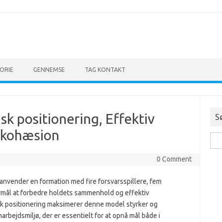
ORIE
GENNEMSE
TAG KONTAKT
isk positionering, Effektiv
S
mkohæsion
Sea
for:
0 Comment
 anvender en formation med fire forsvarsspillere, fem
ormål at forbedre holdets sammenhold og effektiv
sk positionering maksimerer denne model styrker og
rbejdsmiljø, der er essentielt for at opnå mål både i