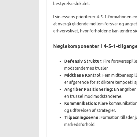
bestyrelseslokalet.
I sin essens prioriterer 4-5-1-formationen e
at overgå glidende mellem forsvar og angre
erhvervslivet, hvor forholdene kan ændre sig
Nøglekomponenter i 4-5-1-tilgang
Defensiv Struktur:
Fire forsvarsspill
modstandernes trusler.
Midtbane Kontrol:
Fem midtbanespille
er afgørende for at diktere tempoet i sp
Angriber Positionering:
En angriber 
en trussel mod modstanderne.
Kommunikation:
Klare kommunikation
og udførelsen af strategier.
Tilpasningsevne:
Formation tillader 
markedsforhold.