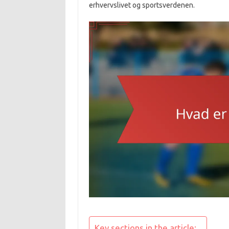
erhvervslivet og sportsverdenen.
Key sections in the article: