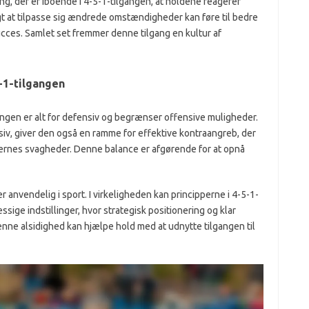
ng, der er iboende i 4-5-1-tilgangen, at holdene reagerer
igt at tilpasse sig ændrede omstændigheder kan føre til bedre
cces. Samlet set fremmer denne tilgang en kultur af
-1-tilgangen
gangen er alt for defensiv og begrænser offensive muligheder.
v, giver den også en ramme for effektive kontraangreb, der
dernes svagheder. Denne balance er afgørende for at opnå
r anvendelig i sport. I virkeligheden kan principperne i 4-5-1-
ige indstillinger, hvor strategisk positionering og klar
denne alsidighed kan hjælpe hold med at udnytte tilgangen til