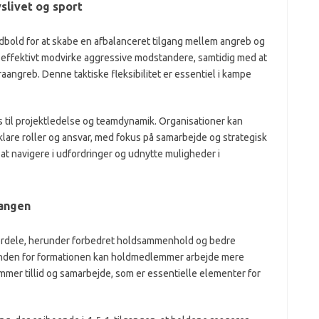
slivet og sport
odbold for at skabe en afbalanceret tilgang mellem angreb og
an effektivt modvirke aggressive modstandere, samtidig med at
aangreb. Denne taktiske fleksibilitet er essentiel i kampe
s til projektledelse og teamdynamik. Organisationer kan
r klare roller og ansvar, med fokus på samarbejde og strategisk
t navigere i udfordringer og udnytte muligheder i
gangen
 fordele, herunder forbedret holdsammenhold og bedre
r inden for formationen kan holdmedlemmer arbejde mere
mmer tillid og samarbejde, som er essentielle elementer for