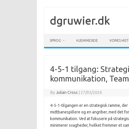
Skip
to
content
dgruwier.dk
SPROG
HJEMMESIDE
VORES HIST
4-5-1 tilgang: Strateg
kommunikation, Tea
By
Julian Cross
|
27/05/2026
4-5-1-tilgangen er en strategisk ramme, der
midtbanespillere og en angriber, med det f
kommunikation. Ved at fokusere på strategi
minimerer svagheder, hvilket fremmer et sama