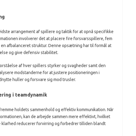
ing
vidste arrangement af spillere og taktik for at opnå specifikke
mationen involverer det at placere fire forsvarsspillere, fem
 en afbalanceret struktur. Denne opsætning har til formål at
se og give defensiv stabilitet.
forståelse af hver spillers styrker og svagheder samt den
ysere modstanderne for at justere positioneringen i
ytte huller og forsvare sig mod trusler.
nering i teamdynamik
at fremme holdets sammenhold og effektiv kommunikation. Når
1-formationen, kan de arbejde sammen mere effektivt, hvilket
 klarhed reducerer forvirring og forbedrer tilliden blandt