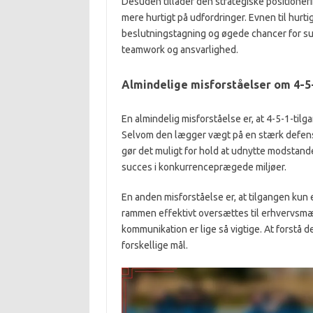
Desuden tillader den strategiske positioneri
mere hurtigt på udfordringer. Evnen til hurt
beslutningstagning og øgede chancer for su
teamwork og ansvarlighed.
Almindelige misforståelser om 4-5
En almindelig misforståelse er, at 4-5-1-til
Selvom den lægger vægt på en stærk defensi
gør det muligt for hold at udnytte modstan
succes i konkurrenceprægede miljøer.
En anden misforståelse er, at tilgangen kun e
rammen effektivt oversættes til erhvervsmæss
kommunikation er lige så vigtige. At forstå 
forskellige mål.